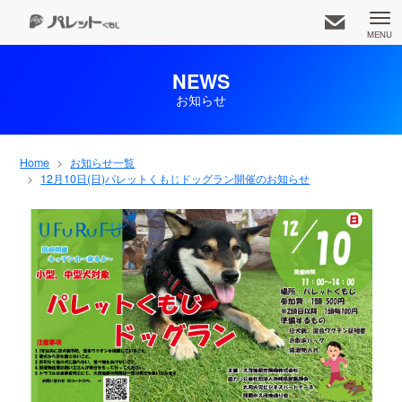
MENU
NEWS
お知らせ
久茂地都市開発株式会社
知りたいコンテンツをお選びください
Home
お知らせ一覧
12月10日(日)パレットくもじドッグラン開催のお知らせ
お知らせ一覧
事業内容
アクセス
ホーム
専門店
企業情報
パレット広報部