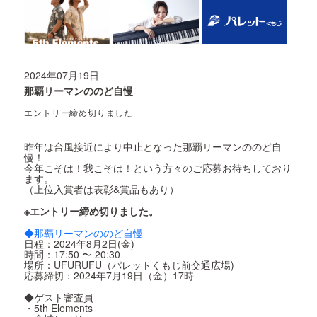
2024年07月19日
那覇リーマンののど自慢
エントリー締め切りました
昨年は台風接近により中止となった那覇リーマンののど自
慢！
今年こそは！我こそは！という方々のご応募お待ちしており
ます。
（上位入賞者は表彰&賞品もあり）
※エントリー締め切りました。
◆那覇リーマンののど自慢
日程：2024年8月2日(金)
時間：17:50 〜 20:30
場所：UFURUFU（パレットくもじ前交通広場)
応募締切：2024年7月19日（金）17時
◆ゲスト審査員
・5th Elements