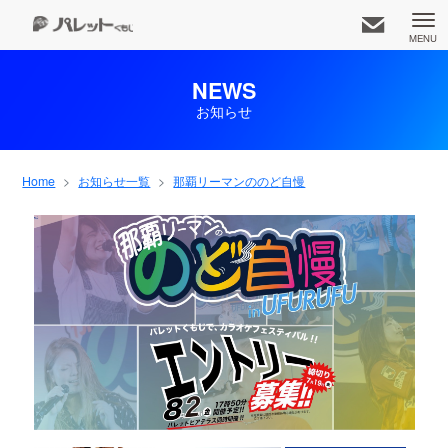
MENU
NEWS
お知らせ
久茂地都市開発株式会社
知りたいコンテンツをお選びください
Home
お知らせ一覧
那覇リーマンののど自慢
お知らせ一覧
事業内容
アクセス
ホーム
専門店
企業情報
パレット広報部