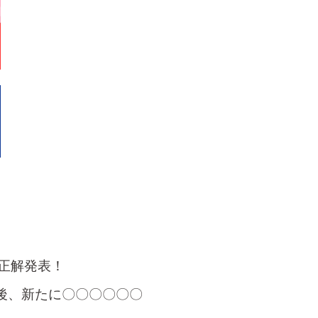
正解発表！
装後、新たに〇〇〇〇〇〇