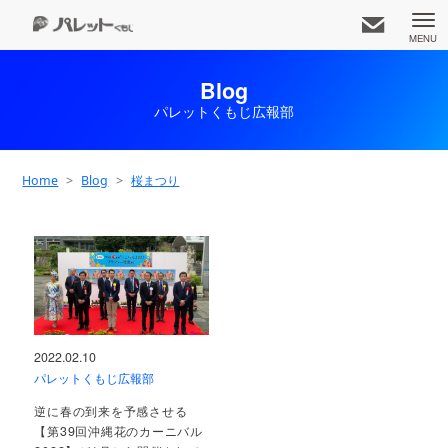
MENU
Blog
パレットくもじ広報部
久茂地都市開発株式会社
知りたいコンテンツをお選びください
Home
Blog
桜まつり
お知らせ一覧
事業内容
アクセス
ホーム
2022.02.10
専門店
企業情報
パレット広報部
パレットくもじ広報部
逆に春の到来を予感させる
【第39回沖縄花のカーニバル