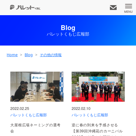
MENU
Blog
パレットくもじ広報部
久茂地都市開発株式会社
知りたいコンテンツをお選びください
Home
Blog
その他の情報
お知らせ一覧
事業内容
アクセス
ホーム
2022.02.25
2022.02.10
専門店
企業情報
パレット広報部
パレットくもじ広報部
パレットくもじ広報部
大屋根広場ネーミングの選考
逆に春の到来を予感させる
会
【第39回沖縄花のカーニバル