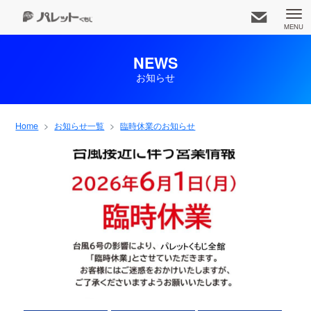
MENU
NEWS
お知らせ
久茂地都市開発株式会社
知りたいコンテンツをお選びください
Home
お知らせ一覧
臨時休業のお知らせ
お知らせ一覧
事業内容
アクセス
ホーム
専門店
企業情報
パレット広報部