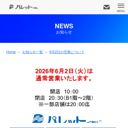
MENU
NEWS
お知らせ
久茂地都市開発株式会社
知りたいコンテンツをお選びください
Home
お知らせ一覧
6月2日の営業について
お知らせ一覧
事業内容
アクセス
ホーム
専門店
企業情報
パレット広報部